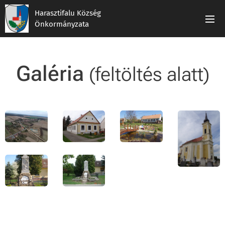
Harasztifalu Község
Önkormányzata
Galéria
(feltöltés alatt)