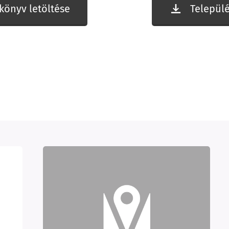
ikönyv letöltése
Települé