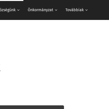
özségünk
Önkormányzat
Továbbiak
#